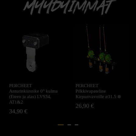
PERCHEET
PERCHEET Kairateline ❄️
Pilkkivapateline
39,90
€
Kirpunvavoille ø31.5 ❄️
26,90
€