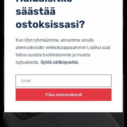
säästää
ostoksissasi?
Kun liityt ryhmäämme, annamme sinulle
alennuskoodin verkkokauppaamme! Lisäksi saat
tietoa uusista tuotteistamme ja muista
tarjouksista.
Syötä sähköpostisi.
Email
Email
Tilaa alennuskoodi