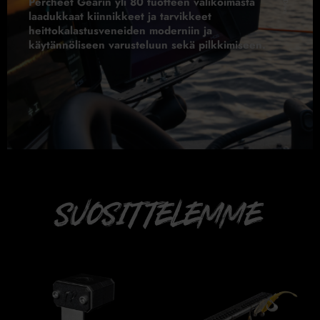
Percheet Gearin yli 80 tuotteen valikoimasta
laadukkaat kiinnikkeet ja tarvikkeet
heittokalastusveneiden moderniin ja
käytännöliseen varusteluun sekä pilkkimiseen.
Suosittelemme