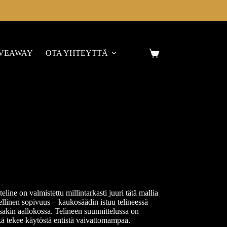
IVEAWAY
OTA YHTEYTTÄ
 on valmistettu millintarkasti juuri tätä mallia
ellinen sopivuus – kaukosäädin istuu telineessä
sakin aallokossa. Telineen suunnittelussa on
kä tekee käytöstä entistä vaivattomampaa.