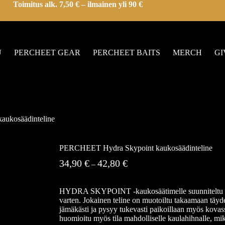
Toimitus alk. 7,50 € – ilmainen yli 90 €
U
PERCHEET GEAR
PERCHEET BAITS
MERCH
G
ukosäädinteline
PERCHEET Hydra Skypoint kaukosäädinteline
34,90
€
42,80
€
–
HYDRA SKYPOINT -kaukosäätimelle suunniteltu teline
varten. Jokainen teline on muotoiltu takaamaan täyd
jämäkästi ja pysyy tukevasti paikoillaan myös kovas
huomioitu myös tila mahdolliselle kaulahihnalle, mi