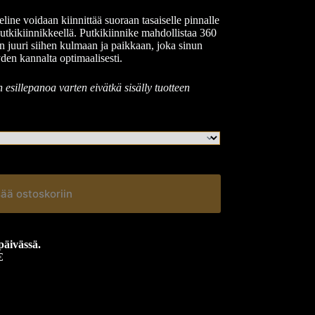
ine voidaan kiinnittää suoraan tasaiselle pinnalle
putkikiinnikkeellä. Putkikiinnike mahdollistaa 360
n juuri siihen kulmaan ja paikkaan, joka sinun
den kannalta optimaalisesti.
esillepanoa varten eivätkä sisälly tuotteen
sää ostoskoriin
päivässä.
€