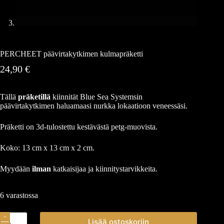
PERCHEET päävirtakytkimen kulmapräketti
24,90
€
Tällä
präketillä
kiinnität Blue Sea Systemsin
päävirtakytkimen haluamaasi nurkka lokaatioon veneessäsi.
Präketti on 3d-tulostettu kestävästä petg-muovista.
Koko: 13 cm x 13 cm x 2 cm.
Myydään
ilman
katkaisijaa ja kiinnitystarvikkeita.
6 varastossa
Lisää ostoskoriin