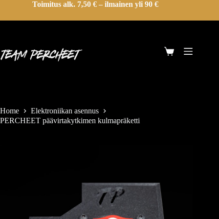
Toimitus alk. 7,50 € – ilmainen yli 90 €
Home
Elektroniikan asennus
PERCHEET päävirtakytkimen kulmapräketti