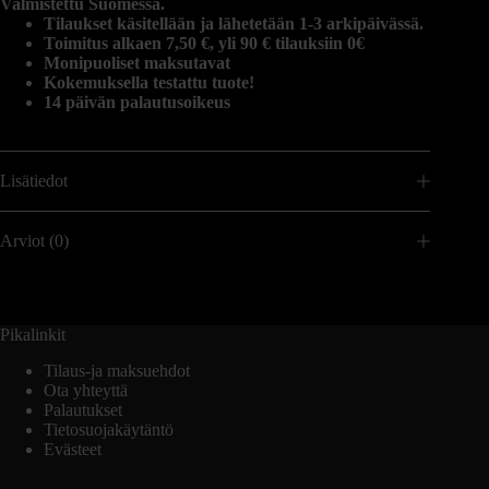
Valmistettu Suomessa.
Tilaukset käsitellään ja lähetetään 1-3 arkipäivässä.
Toimitus alkaen 7,50 €, yli 90 € tilauksiin 0€
Monipuoliset maksutavat
Kokemuksella testattu tuote!
14 päivän palautusoikeus
Lisätiedot
Arviot (0)
Pikalinkit
Tilaus-ja maksuehdot
Ota yhteyttä
Palautukset
Tietosuojakäytäntö
Evästeet