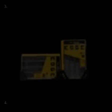
säästää
ostoksissasi?
Kun liityt ryhmäämme, annamme sinulle
alennuskoodin verkkokauppaamme! Lisäksi saat
tietoa uusista tuotteistamme ja muista
tarjouksista.
Syötä sähköpostisi.
Email
Email
Tilaa alennuskoodi