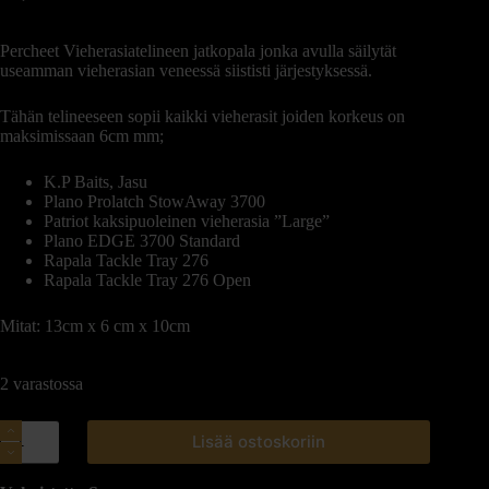
Percheet Vieherasiatelineen jatkopala jonka avulla säilytät
useamman vieherasian veneessä siististi järjestyksessä.
Tähän telineeseen sopii kaikki vieherasit joiden korkeus on
maksimissaan 6cm mm;
K.P Baits, Jasu
Plano Prolatch StowAway 3700
Patriot kaksipuoleinen vieherasia ”Large”
Plano EDGE 3700 Standard
Rapala Tackle Tray 276
Rapala Tackle Tray 276 Open
Mitat: 13cm x 6 cm x 10cm
2 varastossa
Lisää ostoskoriin