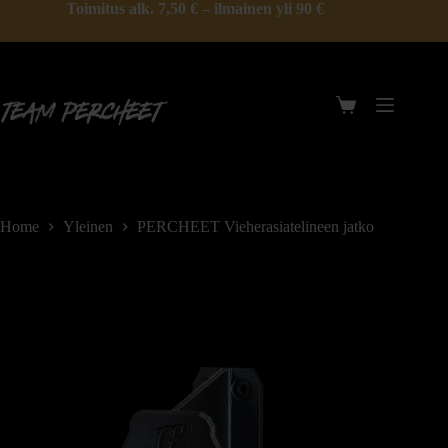
Toimitus alk. 7,50 € – ilmainen yli 90 €
Home
Yleinen
PERCHEET Vieherasiatelineen jatko